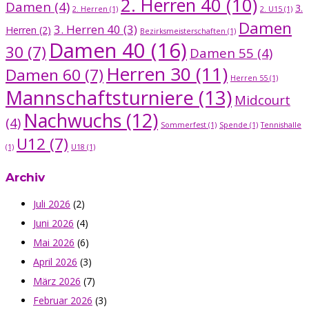
2. Herren 40
(10)
Damen
(4)
3.
2. Herren
(1)
2. U15
(1)
Damen
3. Herren 40
(3)
Herren
(2)
Bezirksmeisterschaften
(1)
Damen 40
(16)
30
(7)
Damen 55
(4)
Herren 30
(11)
Damen 60
(7)
Herren 55
(1)
Mannschaftsturniere
(13)
Midcourt
Nachwuchs
(12)
(4)
Sommerfest
(1)
Spende
(1)
Tennishalle
U12
(7)
(1)
U18
(1)
Archiv
Juli 2026
(2)
Juni 2026
(4)
Mai 2026
(6)
April 2026
(3)
März 2026
(7)
Februar 2026
(3)