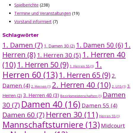
Spielberichte
(238)
Termine und Veranstaltungen
(19)
Vorstand informiert
(7)
Schlagwörter
1.
1. Damen
(7)
1. Damen 50
(6)
1. Damen 30
(2)
1. Herren 40
Herren
(8)
1. Herren 30
(5)
1.
(10)
1. Herren 50
(9)
1. Herren 55
(1)
Herren 60
(13)
1. Herren 65
(9)
2.
2. Herren 40
(10)
Damen
(4)
3.
2. Herren
(1)
2. U15
(1)
Damen
3. Herren 40
(3)
Herren
(2)
Bezirksmeisterschaften
(1)
Damen 40
(16)
30
(7)
Damen 55
(4)
Herren 30
(11)
Damen 60
(7)
Herren 55
(1)
Mannschaftsturniere
(13)
Midcourt