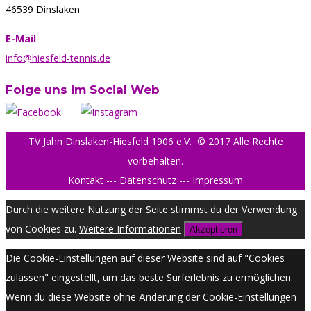
46539 Dinslaken
E-Mail
info@hiesfeld-tennis.de
Folge uns im Social Web
TV Jahn Dinslaken-Hiesfeld 1906 e.V.
© 2017 Alle Rechte
vorbehalten.
Kontakt
---
Datenschutz
---
Impressum
Durch die weitere Nutzung der Seite stimmst du der Verwendung
von Cookies zu.
Weitere Informationen
Akzeptieren
Die Cookie-Einstellungen auf dieser Website sind auf "Cookies
zulassen" eingestellt, um das beste Surferlebnis zu ermöglichen.
Wenn du diese Website ohne Änderung der Cookie-Einstellungen