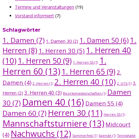
Termine und Veranstaltungen
(19)
Vorstand informiert
(7)
Schlagwörter
1.
1. Damen
(7)
1. Damen 50
(6)
1. Damen 30
(2)
1. Herren 40
Herren
(8)
1. Herren 30
(5)
1.
(10)
1. Herren 50
(9)
1. Herren 55
(1)
Herren 60
(13)
1. Herren 65
(9)
2.
2. Herren 40
(10)
Damen
(4)
3.
2. Herren
(1)
2. U15
(1)
Damen
3. Herren 40
(3)
Herren
(2)
Bezirksmeisterschaften
(1)
Damen 40
(16)
30
(7)
Damen 55
(4)
Herren 30
(11)
Damen 60
(7)
Herren 55
(1)
Mannschaftsturniere
(13)
Midcourt
Nachwuchs
(12)
(4)
Sommerfest
(1)
Spende
(1)
Tennishalle