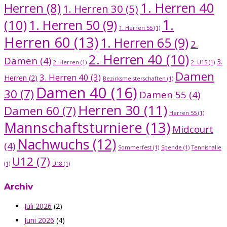
1. Herren 40
Herren
(8)
1. Herren 30
(5)
1.
(10)
1. Herren 50
(9)
1. Herren 55
(1)
Herren 60
(13)
1. Herren 65
(9)
2.
2. Herren 40
(10)
Damen
(4)
3.
2. Herren
(1)
2. U15
(1)
Damen
3. Herren 40
(3)
Herren
(2)
Bezirksmeisterschaften
(1)
Damen 40
(16)
30
(7)
Damen 55
(4)
Herren 30
(11)
Damen 60
(7)
Herren 55
(1)
Mannschaftsturniere
(13)
Midcourt
Nachwuchs
(12)
(4)
Sommerfest
(1)
Spende
(1)
Tennishalle
U12
(7)
(1)
U18
(1)
Archiv
Juli 2026
(2)
Juni 2026
(4)