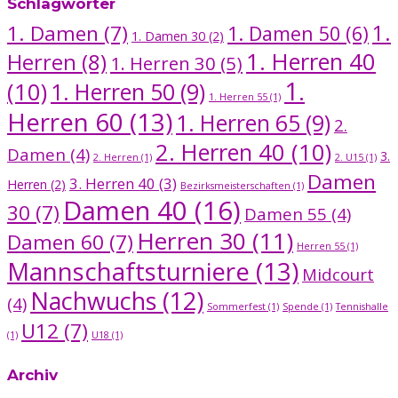
Schlagwörter
1.
1. Damen
(7)
1. Damen 50
(6)
1. Damen 30
(2)
1. Herren 40
Herren
(8)
1. Herren 30
(5)
1.
(10)
1. Herren 50
(9)
1. Herren 55
(1)
Herren 60
(13)
1. Herren 65
(9)
2.
2. Herren 40
(10)
Damen
(4)
3.
2. Herren
(1)
2. U15
(1)
Damen
3. Herren 40
(3)
Herren
(2)
Bezirksmeisterschaften
(1)
Damen 40
(16)
30
(7)
Damen 55
(4)
Herren 30
(11)
Damen 60
(7)
Herren 55
(1)
Mannschaftsturniere
(13)
Midcourt
Nachwuchs
(12)
(4)
Sommerfest
(1)
Spende
(1)
Tennishalle
U12
(7)
(1)
U18
(1)
Archiv