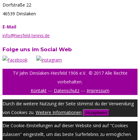
Dorfstraße 22
46539 Dinslaken
E-Mail
info@hiesfeld-tennis.de
Folge uns im Social Web
TV Jahn Dinslaken-Hiesfeld 1906 e.V.
© 2017 Alle Rechte
vorbehalten.
Kontakt
---
Datenschutz
---
Impressum
Durch die weitere Nutzung der Seite stimmst du der Verwendung
von Cookies zu.
Weitere Informationen
Akzeptieren
Die Cookie-Einstellungen auf dieser Website sind auf "Cookies
zulassen" eingestellt, um das beste Surferlebnis zu ermöglichen.