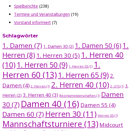
Spielberichte
(238)
Termine und Veranstaltungen
(19)
Vorstand informiert
(7)
Schlagwörter
1.
1. Damen
(7)
1. Damen 50
(6)
1. Damen 30
(2)
1. Herren 40
Herren
(8)
1. Herren 30
(5)
1.
(10)
1. Herren 50
(9)
1. Herren 55
(1)
Herren 60
(13)
1. Herren 65
(9)
2.
2. Herren 40
(10)
Damen
(4)
3.
2. Herren
(1)
2. U15
(1)
Damen
3. Herren 40
(3)
Herren
(2)
Bezirksmeisterschaften
(1)
Damen 40
(16)
30
(7)
Damen 55
(4)
Herren 30
(11)
Damen 60
(7)
Herren 55
(1)
Mannschaftsturniere
(13)
Midcourt